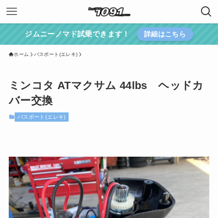
ジムニーノマド試乗できます！
詳細はこちら
ホーム
バスボート(エレキ)
ミンコタ ATマクサム 44lbs ヘッドカ
バー交換
バスボート(エレキ)