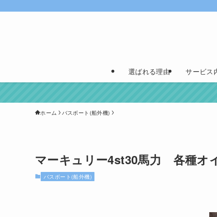
選ばれる理由
サービス
ホーム
バスボート(船外機)
マーキュリー4st30馬力 各種オ
バスボート(船外機)