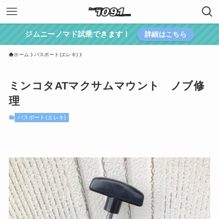
ジムニーノマド試乗できます！
詳細はこちら
ホーム
バスボート(エレキ)
ミンコタATマクサムマウント ノブ修
理
バスボート(エレキ)