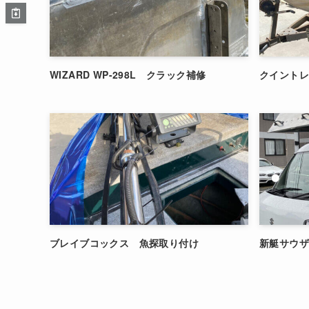
WIZARD WP-298L クラック補修
クイントレ
ブレイブコックス 魚探取り付け
新艇サウ