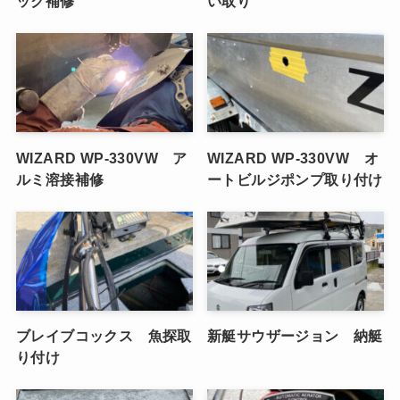
ック補修
い取り
WIZARD WP-330VW ア
WIZARD WP-330VW オ
ルミ溶接補修
ートビルジポンプ取り付け
ブレイブコックス 魚探取
新艇サウザージョン 納艇
り付け