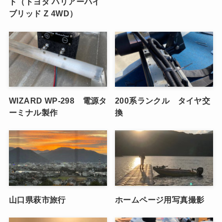
ト（トヨタ ハリアーハイ
ブリッド Z 4WD）
WIZARD WP-298 電源タ
200系ランクル タイヤ交
ーミナル製作
換
山口県萩市旅行
ホームページ用写真撮影