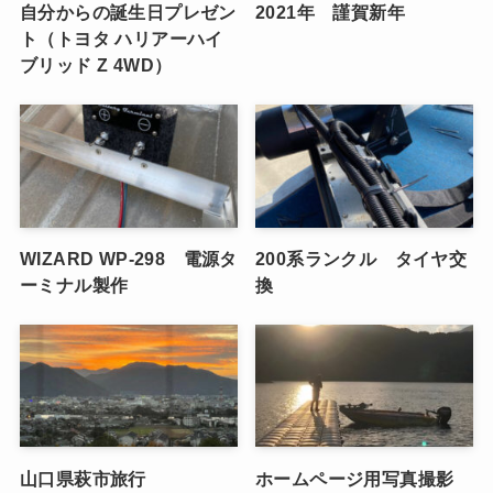
自分からの誕生日プレゼン
2021年 謹賀新年
ト（トヨタ ハリアーハイ
ブリッド Z 4WD）
WIZARD WP-298 電源タ
200系ランクル タイヤ交
ーミナル製作
換
山口県萩市旅行
ホームページ用写真撮影