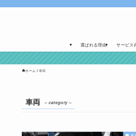
選ばれる理由
サービス
ホーム
車両
車両
– category –
車