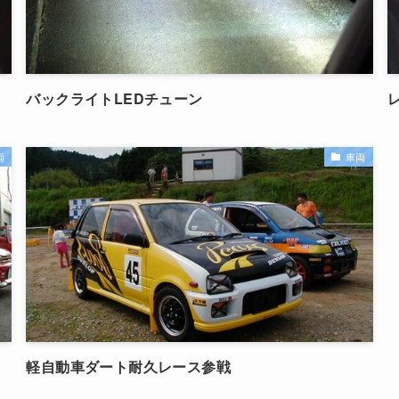
バックライトLEDチューン
両
車両
軽自動車ダート耐久レース参戦