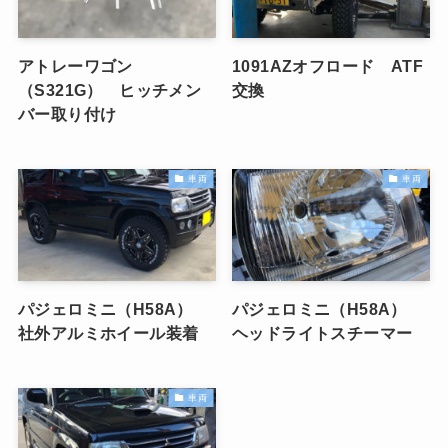
アトレーワゴン
1091AZオフロード ATF
（S321G） ヒッチメン
交換
バー取り付け
車両
車両
パジェロミニ（H58A）
パジェロミニ（H58A）
社外アルミホイール装着
ヘッドライトスチーマー
車両