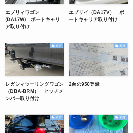
エブリィワゴン
エブリイ（DA17V） ボ
(DA17W) ボートキャリ
ートキャリア取り付け
ア取り付け
車両
車両
レガシィツーリングワゴン
2台の950登録
（DBA-BRM） ヒッチメ
ンバー取り付け
車両
車両