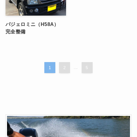
パジェロミニ（H58A）
完全整備
1
2
...
5