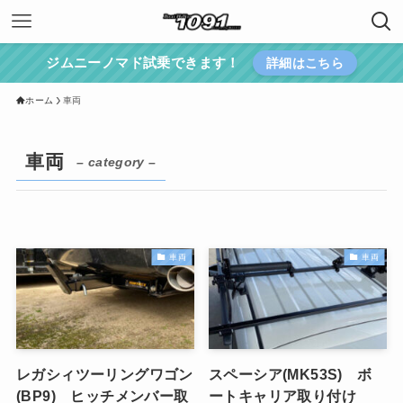
ジムニーノマド試乗できます！
詳細はこちら
ホーム
車両
車両
– category –
車両
車両
レガシィツーリングワゴン
スペーシア(MK53S) ボ
(BP9) ヒッチメンバー取
ートキャリア取り付け