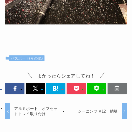
バスボート(その他)
よかったらシェアしてね！
アルミボート オフセッ
シーニンフ V12 納艇
トトレイ取り付け